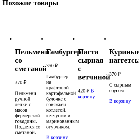
Похожие товары
Пельмени
Гамбургер
Паста
Курины
со
сырная
наггетс
350
₽
сметаной
с
370
₽
ветчиной
Гамбургер
на
370
₽
С сырным
крафтовой
соусом
420
₽
В
Пельмени
картофельной
корзину
ручной
булочке с
В корзину
лепки с
говяжьей
мясов
котлетой,
фермерской
кетчупом и
говядины.
маринованным
Подается со
огурчиком.
сметаной.
В корзину