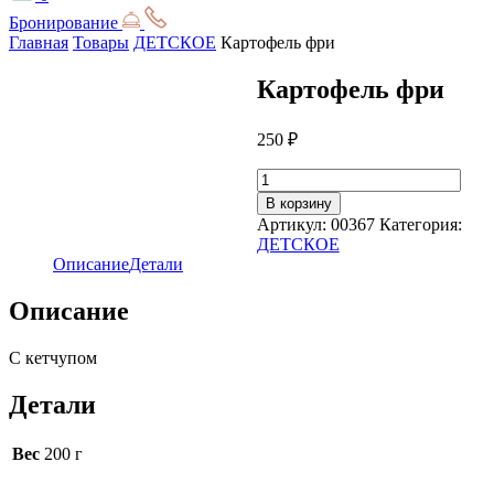
Бронирование
Главная
Товары
ДЕТСКОЕ
Картофель фри
Картофель фри
250
₽
Количество
товара
В корзину
Картофель
Артикул:
00367
Категория:
фри
ДЕТСКОЕ
Описание
Детали
Описание
С кетчупом
Детали
Вес
200 г