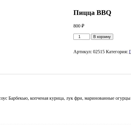
Пицца BBQ
800
₽
Количество
В корзину
товара
Пицца
BBQ
Артикул:
02515
Категория:
оус Барбекью, копченая курица, лук фри, маринованные огурцы 