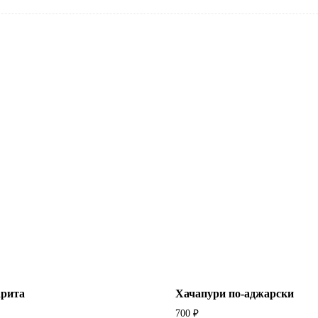
арита
Хачапури по-аджарски
700
₽